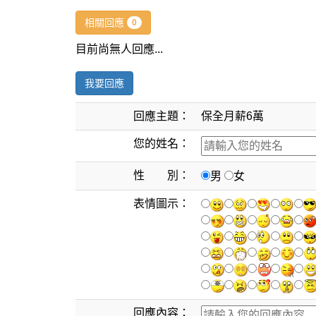
相關回應
0
目前尚無人回應...
我要回應
回應主題：
保全月薪6萬
您的姓名：
性 別：
男
女
表情圖示：
回應內容：