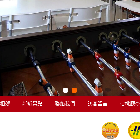
相簿
鄰近景點
聯絡我們
訪客留言
七桃廳の