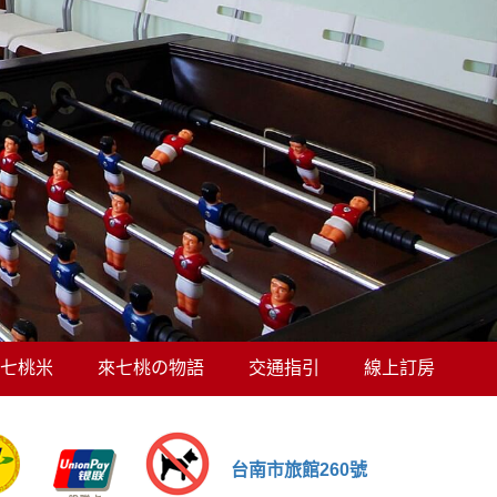
七桃米
來七桃の物語
交通指引
線上訂房
台南市旅館260號