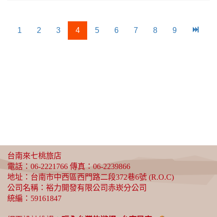
1
2
3
4
5
6
7
8
9
台南來七桃旅店
電話：
06-2221766
傳真：06-2239866
地址：台南市中西區西門路二段372巷6號 (R.O.C)
公司名稱：裕力開發有限公司赤崁分公司
統編：59161847