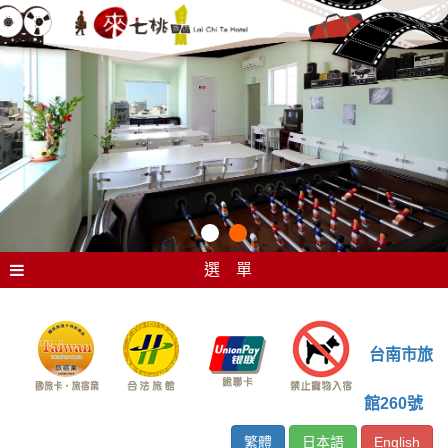
選 單
台南市旅
館260號
繁體
日本語
English